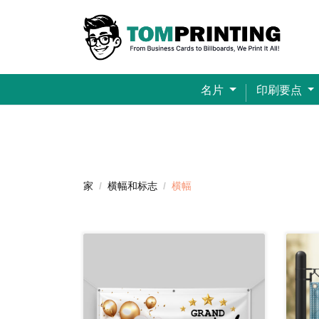
名片
印刷要点
Bella+Canvas® 超柔软平纹男女通用T恤（印花）
家
横幅和标志
横幅
查看详细信息 乙烯基横幅