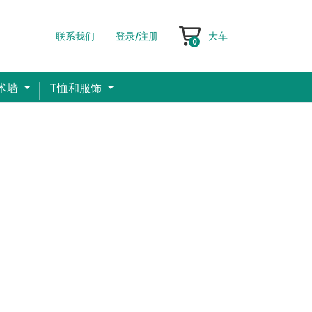
联系我们
登录/注册
大车
大车
0
术墙
T恤和服饰