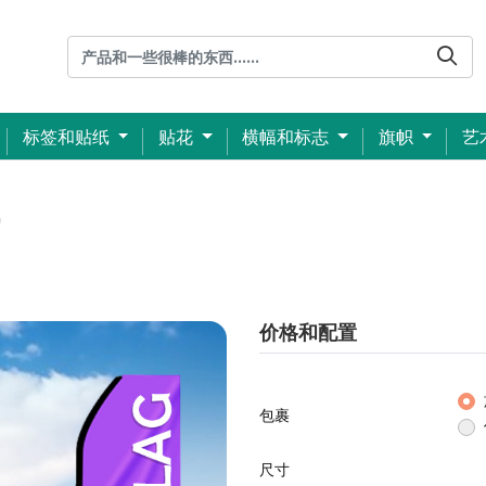
标签和贴纸
贴花
横幅和标志
旗帜
艺
)
价格和配置
包裹
尺寸