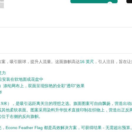
方案，吸引眼球，提升人流量。这面旗帜高达
，引人注目，旨在让
16 英尺
意力
轻松安装在软地面或花盆中
克）涤纶网布上，双面呈现惊艳的全彩“透印”效果
举
约4.9米），是吸引远距离关注的理想之选。旗面图案可自由飘扬，营造
其他柔软表面。图案采用染料升华技术直接印制在织物上，营造出正反两
套位于右侧的反向旗帜。
no Feather Flag 都是高效解决方案，可获得结果 -
无需超出预算