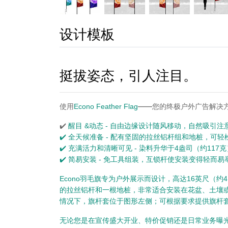
设计模板
挺拔姿态，引人注目。
使用
——您的终极户外广告解决
Econo Feather Flag
✔️
醒目 &动态 - 自由边缘设计随风移动，自然吸引注
✔️
全天候准备 - 配有坚固的拉丝铝杆组和地桩，可
✔️
充满活力和清晰可见 - 染料升华于4盎司（约117
✔️
简易安装
- 免工具组装，互锁杆使安装变得轻而易
Econo羽毛旗专为户外展示而设计，高达16英尺（
的拉丝铝杆和一根地桩，非常适合安装在花盆、土壤或
情况下，旗杆套位于图形左侧；可根据要求提供旗杆
无论您是在宣传盛大开业、特价促销还是日常业务曝光，Eco