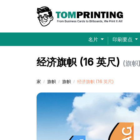
名片
印刷要点
Bella+Canvas® 超柔软平纹男女通用T恤（印花）
经济旗帜 (16 英尺)
(旗帜
家
旗帜
旗帜
经济旗帜 (16 英尺)