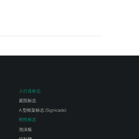
人行道标志
庭院标志
A 型框架标志 (Signicade)
刚性标志
泡沫板
铝标牌