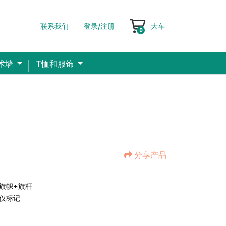
联系我们
登录/注册
大车
大车
0
术墙
T恤和服饰
分享产品
旗帜+旗杆
仅标记