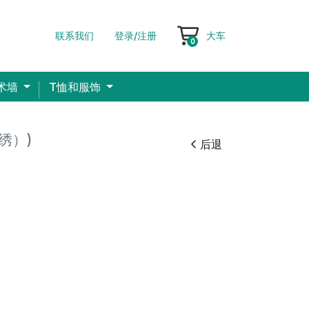
联系我们
登录/注册
大车
大车
0
术墙
T恤和服饰
绣）)
后退