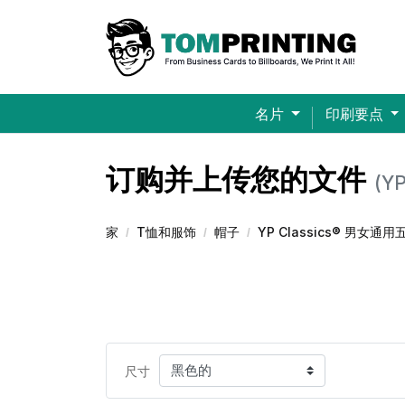
名片
印刷要点
Bella+Canvas® 超柔软平纹男女通用T恤（印花）
订购并上传您的文件
(Y
家
T恤和服饰
帽子
YP Classics® 男
尺寸