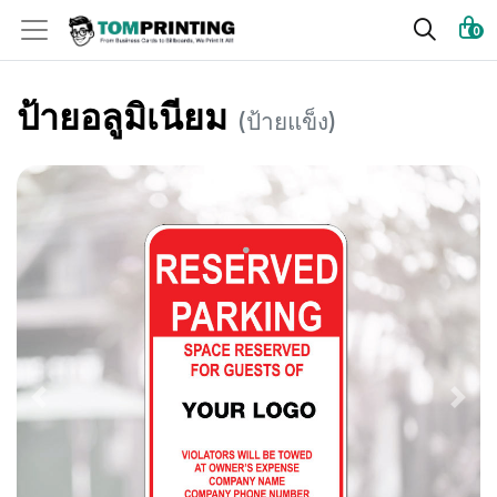
0
ป้ายอลูมิเนียม
(ป้ายแข็ง)